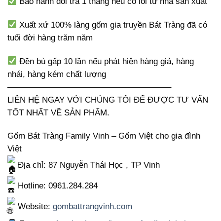
Bảo hành đổi trả 1 tháng nếu có lỗi từ nhà sản xuất
Xuất xứ 100% làng gốm gia truyền Bát Tràng đã có
tuổi đời hàng trăm năm
Đền bù gấp 10 lần nếu phát hiện hàng giả, hàng
nhái, hàng kém chất lượng
———————————————————–
LIÊN HỆ NGAY VỚI CHÚNG TÔI ĐỂ ĐƯỢC TƯ VẤN
TỐT NHẤT VỀ SẢN PHẨM.
Gốm Bát Tràng Family Vinh – Gốm Việt cho gia đình
Việt
Địa chỉ: 87 Nguyễn Thái Học , TP Vinh
Hotline: 0961.284.284
Website:
gombattrangvinh.com