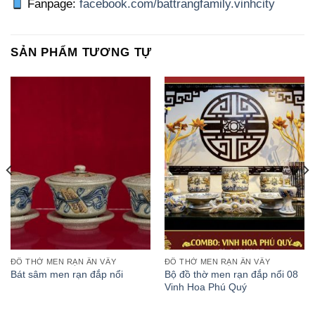
Fanpage:
facebook.com/battrangfamily.vinhcity
SẢN PHẨM TƯƠNG TỰ
ĐỒ THỜ MEN RẠN ẤN VẨY
ĐỒ THỜ MEN RẠN ẤN VẨY
Bộ đồ thờ men rạn đắp nổi 08
Bát sâm men rạn đắp nổi
Vinh Hoa Phú Quý