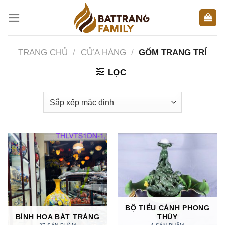
Skip
to
content
TRANG CHỦ
/
CỬA HÀNG
/
GỐM TRANG TRÍ
LỌC
BỘ TIỂU CẢNH PHONG
BÌNH HOA BÁT TRÀNG
THỦY