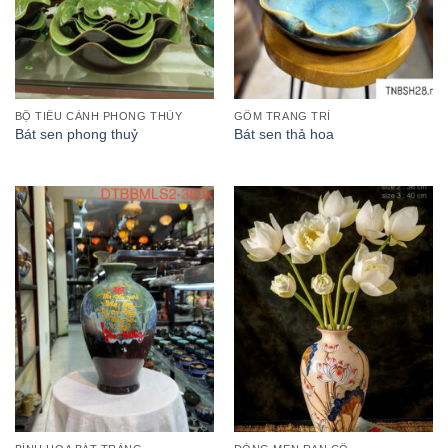
BỘ TIỂU CẢNH PHONG THỦY
GỐM TRANG TRÍ
Bát sen phong thuỷ
Bát sen thả hoa