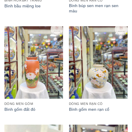
BÌNH HOA BÁT TRÀNG
DÒNG MEN RẠN CỔ
Bình búp sen men rạn sen
Bình bầu miệng loe
màu
DÒNG MEN GỐM
DÒNG MEN RẠN CỔ
Bình gốm đất đỏ
Bình gốm men rạn cổ