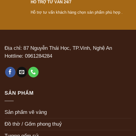
HỖ TRỢ TƯ VẤN 24/7
Hỗ trợ tư vấn khách hàng chọn sản phẩm phù hợp .
Địa chỉ: 87 Nguyễn Thái Học, TP.Vinh, Nghệ An
Hottline:
0961284284
SẢN PHẨM
Sản phẩm vẽ vàng
Đồ thờ / Gốm phong thuỷ
Tượng gốm sứ