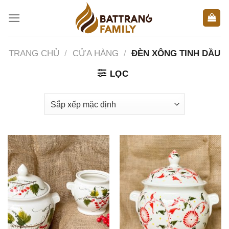
Skip
to
content
TRANG CHỦ
/
CỬA HÀNG
/
ĐÈN XÔNG TINH DẦU
LỌC