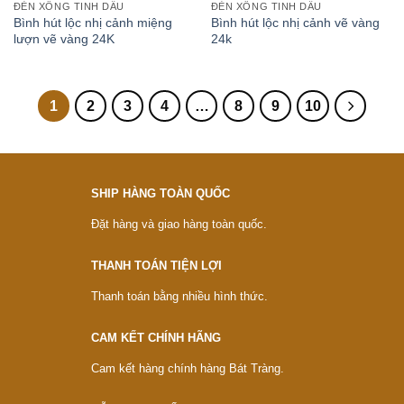
ĐÈN XÔNG TINH DẦU
ĐÈN XÔNG TINH DẦU
Bình hút lộc nhị cảnh miệng
Bình hút lộc nhị cảnh vẽ vàng
lượn vẽ vàng 24K
24k
1
2
3
4
…
8
9
10
SHIP HÀNG TOÀN QUỐC
Đặt hàng và giao hàng toàn quốc.
THANH TOÁN TIỆN LỢI
Thanh toán bằng nhiều hình thức.
CAM KẾT CHÍNH HÃNG
Cam kết hàng chính hàng Bát Tràng.