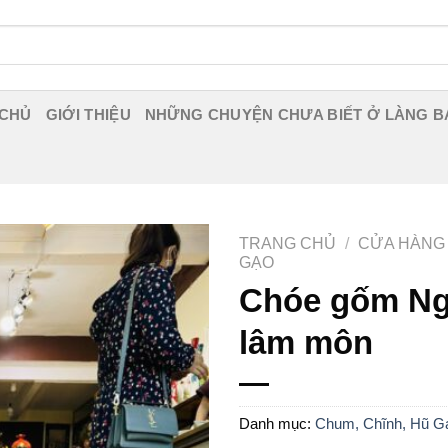
 CHỦ
GIỚI THIỆU
NHỮNG CHUYỆN CHƯA BIẾT Ở LÀNG B
TRANG CHỦ
/
CỬA HÀNG
GẠO
Chóe gốm Ng
lâm môn
Danh mục:
Chum, Chĩnh, Hũ G