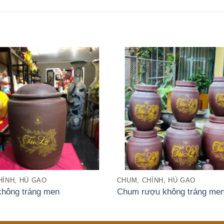
HĨNH, HŨ GẠO
CHUM, CHĨNH, HŨ GẠO
không tráng men
Chum rượu không tráng me