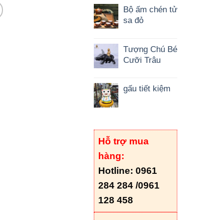
Bộ ấm chén tử
sa đỏ
Tượng Chú Bé
Cưỡi Trâu
gấu tiết kiệm
Hỗ trợ mua
hàng:
Hotline: 0961
284 284 /
0961
128 458