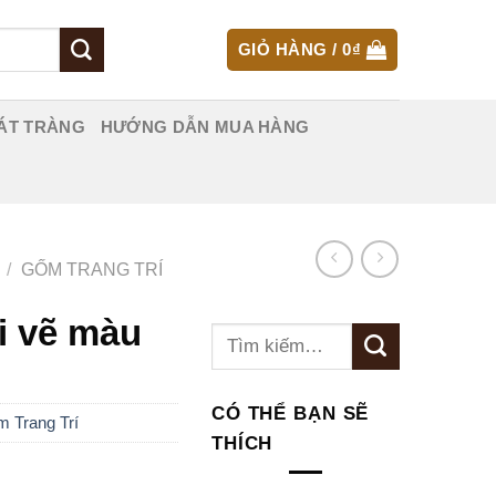
GIỎ HÀNG /
0
₫
ÁT TRÀNG
HƯỚNG DẪN MUA HÀNG
/
GỐM TRANG TRÍ
i vẽ màu
Tìm
kiếm:
CÓ THỂ BẠN SẼ
 Trang Trí
THÍCH