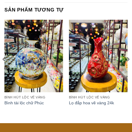
SẢN PHẨM TƯƠNG TỰ
BÌNH HÚT LỘC VẼ VÀNG
BÌNH HÚT LỘC VẼ VÀNG
Bình tài lộc chữ Phúc
Lọ đắp hoa vẽ vàng 24k