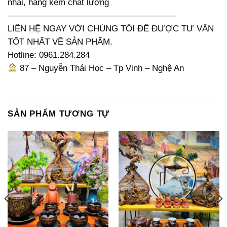
nhái, hàng kém chất lượng
———————————————————–
LIÊN HỆ NGAY VỚI CHÚNG TÔI ĐỂ ĐƯỢC TƯ VẤN
TỐT NHẤT VỀ SẢN PHẨM.
Hotline: 0961.284.284
87 – Nguyễn Thái Học – Tp Vinh – Nghệ An
SẢN PHẨM TƯƠNG TỰ