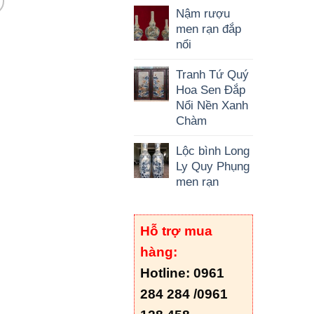
Nậm rượu
men rạn đắp
nổi
Tranh Tứ Quý
Hoa Sen Đắp
Nổi Nền Xanh
Chàm
Lộc bình Long
Ly Quy Phụng
men rạn
Hỗ trợ mua
hàng:
Hotline: 0961
284 284 /
0961