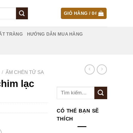
GIỎ HÀNG /
0
₫
ÁT TRÀNG
HƯỚNG DẪN MUA HÀNG
/
ẤM CHÉN TỬ SA
him lạc
Tìm
kiếm:
CÓ THỂ BẠN SẼ
THÍCH