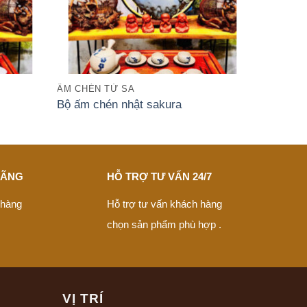
ẤM CHÉN TỬ SA
Bộ ấm chén nhật sakura
HÃNG
HỖ TRỢ TƯ VẤN 24/7
 hàng
Hỗ trợ tư vấn khách hàng
chọn sản phẩm phù hợp .
VỊ TRÍ