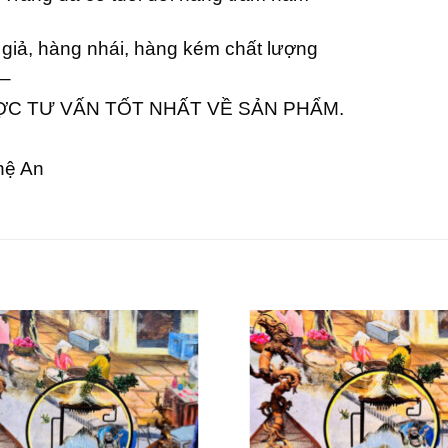
giả, hàng nhái, hàng kém chất lượng
–
ỢC TƯ VẤN TỐT NHẤT VỀ SẢN PHẨM.
hệ An