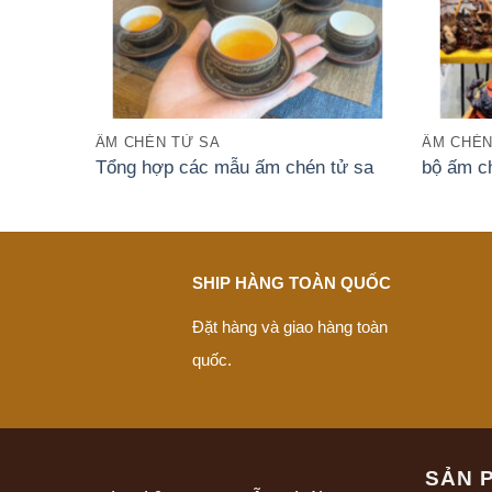
ẤM CHÉN TỬ SA
ẤM CHÉN
Tổng hợp các mẫu ấm chén tử sa
bộ ấm c
SHIP HÀNG TOÀN QUỐC
Đặt hàng và giao hàng toàn
quốc.
SẢN 