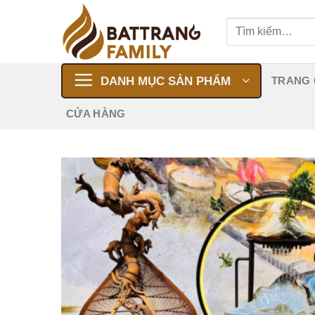
Skip
Tìm
to
kiếm:
content
DANH MỤC SẢN PHẨM
TRANG
CỬA HÀNG