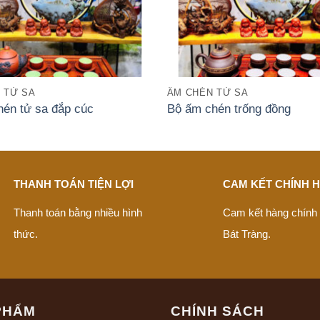
 TỬ SA
ẤM CHÉN TỬ SA
hén tử sa đắp cúc
Bộ ấm chén trống đồng
THANH TOÁN TIỆN LỢI
CAM KẾT CHÍNH 
Thanh toán bằng nhiều hình
Cam kết hàng chính
thức.
Bát Tràng.
PHẨM
CHÍNH SÁCH