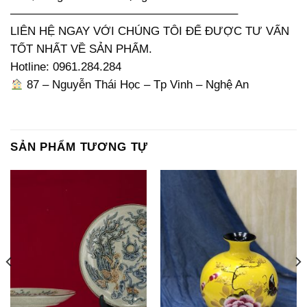
———————————————————–
LIÊN HỆ NGAY VỚI CHÚNG TÔI ĐỂ ĐƯỢC TƯ VẤN
TỐT NHẤT VỀ SẢN PHẨM.
Hotline: 0961.284.284
87 – Nguyễn Thái Học – Tp Vinh – Nghệ An
SẢN PHẨM TƯƠNG TỰ