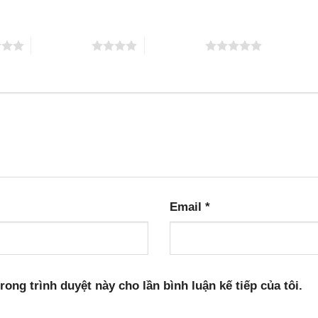
4 trên 5 sao
5 trên 5 sao
Email
*
rong trình duyệt này cho lần bình luận kế tiếp của tôi.