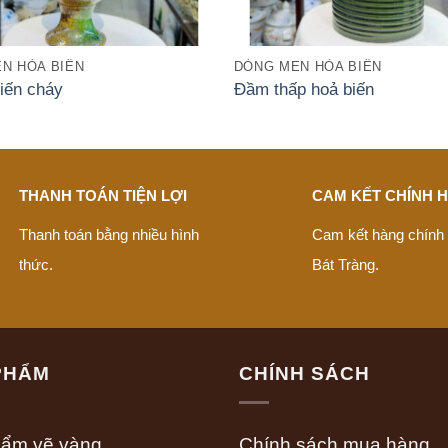
N HỎA BIẾN
DÒNG MEN HỎA BIẾN
iến cháy
Đầm thấp hoả biến
THANH TOÁN TIỆN LỢI
CAM KẾT CHÍNH 
Thanh toán bằng nhiều hình
Cam kết hàng chính
thức.
Bát Tràng.
PHẨM
CHÍNH SÁCH
hẩm vẽ vàng
Chính sách mua hàng