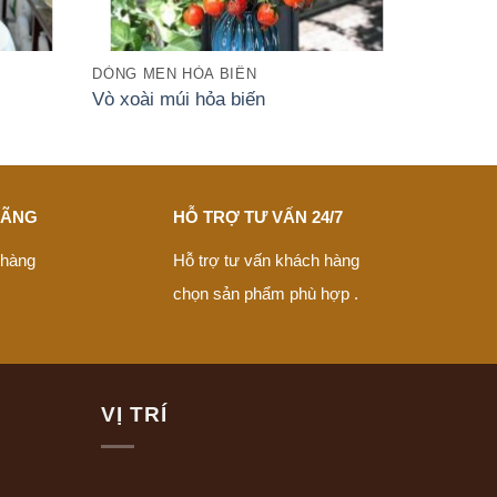
DÒNG MEN HỎA BIẾN
Vò xoài múi hỏa biến
HÃNG
HỖ TRỢ TƯ VẤN 24/7
 hàng
Hỗ trợ tư vấn khách hàng
chọn sản phẩm phù hợp .
VỊ TRÍ