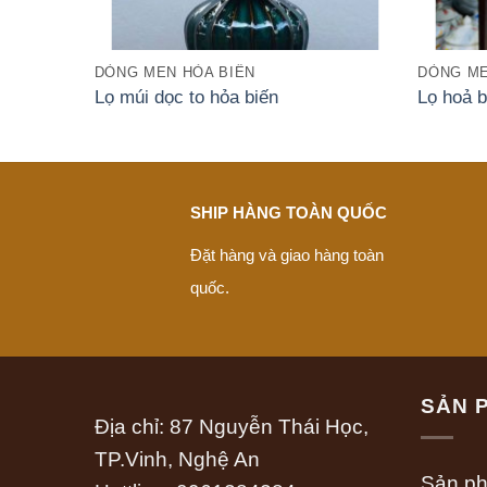
DÒNG MEN HỎA BIẾN
DÒNG ME
Lọ múi dọc to hỏa biến
Lọ hoả b
SHIP HÀNG TOÀN QUỐC
Đặt hàng và giao hàng toàn
quốc.
SẢN 
Địa chỉ: 87 Nguyễn Thái Học,
TP.Vinh, Nghệ An
Sản p