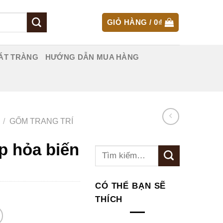
GIỎ HÀNG /
0
₫
ÁT TRÀNG
HƯỚNG DẪN MUA HÀNG
/
GỐM TRANG TRÍ
p hỏa biến
Tìm
kiếm:
CÓ THỂ BẠN SẼ
THÍCH