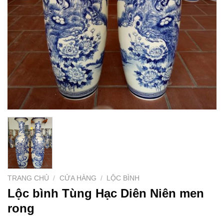
TRANG CHỦ
/
CỬA HÀNG
/
LỘC BÌNH
Lộc bình Tùng Hạc Diên Niên men
rong