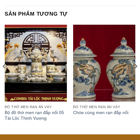
SẢN PHẨM TƯƠNG TỰ
ĐỒ THỜ MEN RẠN ẤN VẨY
ĐỒ THỜ MEN RẠN ẤN VẨY
Bộ đồ thờ men rạn đắp nổi 05
Chóe cúng men rạn đắp nổi
Tài Lộc Thịnh Vượng