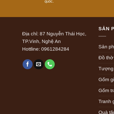
quốc.
SẢN 
Địa chỉ: 87 Nguyễn Thái Học,
TP.Vinh, Nghệ An
Sản p
Hottline:
0961284284
Đồ thờ
Tượng
Gốm gi
Gốm tra
Tranh 
Quà tặ