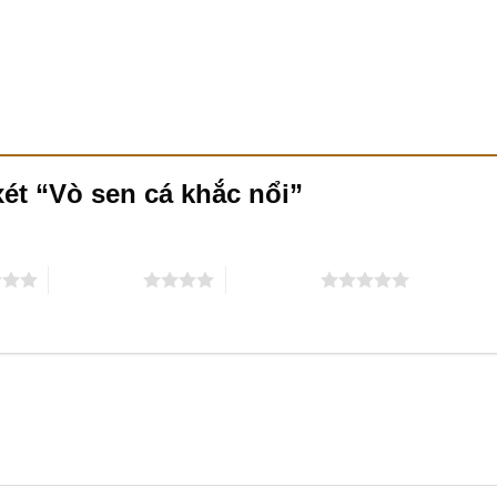
xét “Vò sen cá khắc nổi”
4 trên 5 sao
5 trên 5 sao