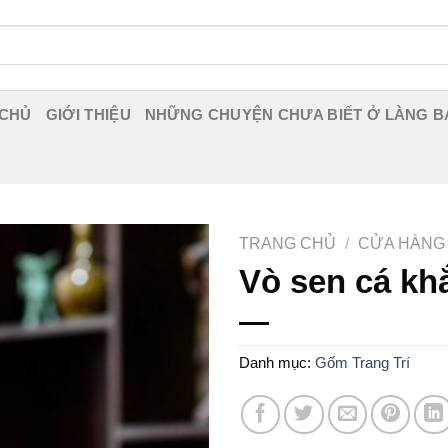
 CHỦ
GIỚI THIỆU
NHỮNG CHUYỆN CHƯA BIẾT Ở LÀNG B
TRANG CHỦ
/
CỬA HÀNG
Vò sen cá kh
Danh mục:
Gốm Trang Trí