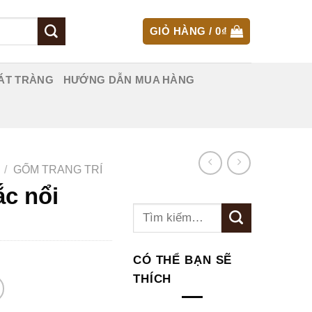
GIỎ HÀNG /
0
₫
ÁT TRÀNG
HƯỚNG DẪN MUA HÀNG
/
GỐM TRANG TRÍ
ắc nổi
Tìm
kiếm:
CÓ THỂ BẠN SẼ
THÍCH