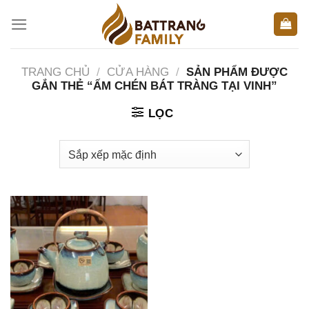
Skip
to
content
TRANG CHỦ
/
CỬA HÀNG
/
SẢN PHẨM ĐƯỢC
GẮN THẺ “ẤM CHÉN BÁT TRÀNG TẠI VINH”
LỌC