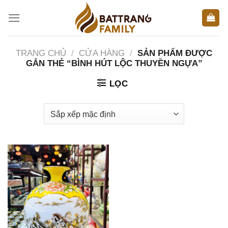
Skip
to
content
TRANG CHỦ
/
CỬA HÀNG
/
SẢN PHẨM ĐƯỢC
GẮN THẺ “BÌNH HÚT LỘC THUYỀN NGỰA”
LỌC