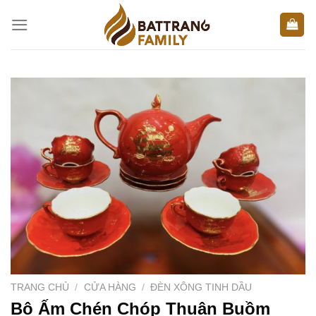
Skip
to
content
TRANG CHỦ
/
CỬA HÀNG
/
ĐÈN XÔNG TINH DẦU
Bộ Ấm Chén Chóp Thuận Buồm