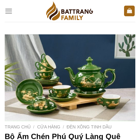
Skip
to
content
TRANG CHỦ
/
CỬA HÀNG
/
ĐÈN XÔNG TINH DẦU
Bộ Ấm Chén Phú Quý Làng Quê