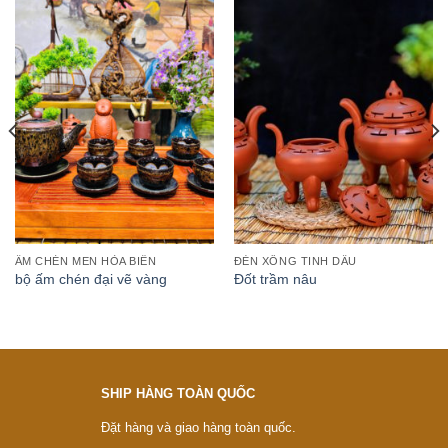
ẤM CHÉN MEN HỎA BIẾN
ĐÈN XÔNG TINH DẦU
bộ ấm chén đại vẽ vàng
Đốt trầm nâu
SHIP HÀNG TOÀN QUỐC
Đặt hàng và giao hàng toàn quốc.