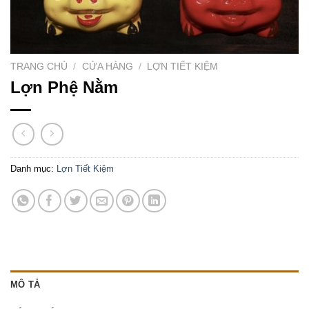
TRANG CHỦ
/
CỬA HÀNG
/
LỢN TIẾT KIỆM
Lợn Phệ Nằm
Danh mục:
Lợn Tiết Kiệm
MÔ TẢ